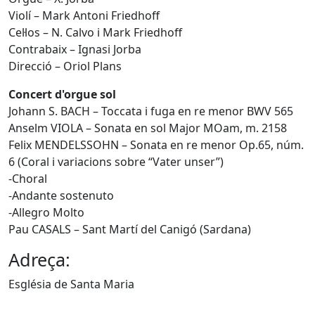
Violí – Mark Antoni Friedhoff
Cel·los – N. Calvo i Mark Friedhoff
Contrabaix – Ignasi Jorba
Direcció – Oriol Plans
Concert d'orgue sol
Johann S. BACH – Toccata i fuga en re menor BWV 565
Anselm VIOLA – Sonata en sol Major MOam, m. 2158
Felix MENDELSSOHN – Sonata en re menor Op.65, núm.
6 (Coral i variacions sobre “Vater unser”)
-Choral
-Andante sostenuto
-Allegro Molto
Pau CASALS – Sant Martí del Canigó (Sardana)
Adreça:
Església de Santa Maria
Facebook
X