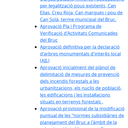
per legalització pous existents, Can
Elias, Creu Roja, Can marques i pou de
Can Solà, terme municipal del Bruc.
Aprovació Pla i Programa de
Verificació d'Activitats Comunicades
del Bruc
Aprovació definitiva per la declaració
d'arbres monumentals d'interès local
(AIL)
Aprovació inicialment del plànol de
delimitació de mesures de prevenció
dels incendis forestals a les
urbanitzacions, els nuclis de població,
les edificacions i les instal·lacions
situats en terrenys forestals .
Aprovació provisional de la modificació
puntual de les “normes subsidiàries de
planejament del Bruc a l'àmbit de la