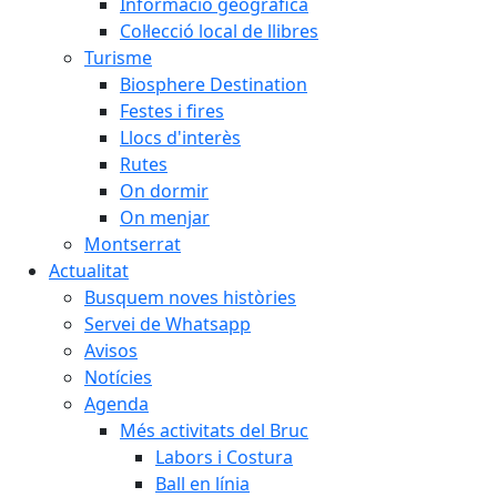
Informació geogràfica
Col·lecció local de llibres
Turisme
Biosphere Destination
Festes i fires
Llocs d'interès
Rutes
On dormir
On menjar
Montserrat
Actualitat
Busquem noves històries
Servei de Whatsapp
Avisos
Notícies
Agenda
Més activitats del Bruc
Labors i Costura
Ball en línia