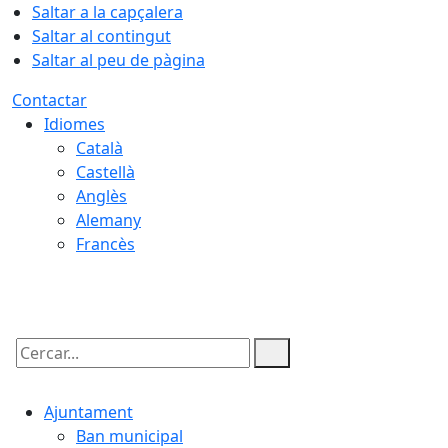
Saltar a la capçalera
Saltar al contingut
Saltar al peu de pàgina
Contactar
Idiomes
Català
Castellà
Anglès
Alemany
Francès
06.08.2026 | 05:38
Cercar:
Ajuntament
Ban municipal