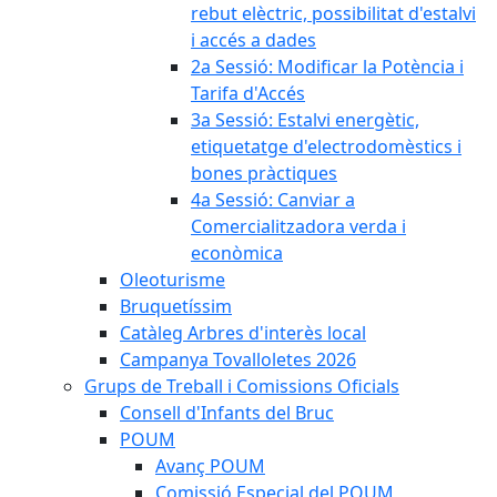
rebut elèctric, possibilitat d'estalvi
i accés a dades
2a Sessió: Modificar la Potència i
Tarifa d'Accés
3a Sessió: Estalvi energètic,
etiquetatge d'electrodomèstics i
bones pràctiques
4a Sessió: Canviar a
Comercialitzadora verda i
econòmica
Oleoturisme
Bruquetíssim
Catàleg Arbres d'interès local
Campanya Tovalloletes 2026
Grups de Treball i Comissions Oficials
Consell d'Infants del Bruc
POUM
Avanç POUM
Comissió Especial del POUM