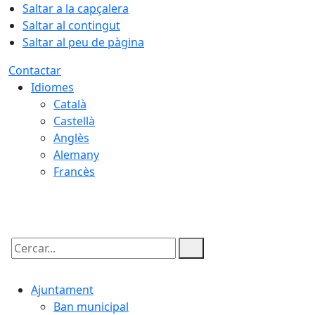
Saltar a la capçalera
Saltar al contingut
Saltar al peu de pàgina
Contactar
Idiomes
Català
Castellà
Anglès
Alemany
Francès
09.08.2026 | 06:01
Cercar:
Ajuntament
Ban municipal