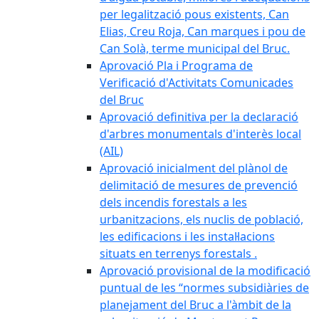
per legalització pous existents, Can
Elias, Creu Roja, Can marques i pou de
Can Solà, terme municipal del Bruc.
Aprovació Pla i Programa de
Verificació d'Activitats Comunicades
del Bruc
Aprovació definitiva per la declaració
d'arbres monumentals d'interès local
(AIL)
Aprovació inicialment del plànol de
delimitació de mesures de prevenció
dels incendis forestals a les
urbanitzacions, els nuclis de població,
les edificacions i les instal·lacions
situats en terrenys forestals .
Aprovació provisional de la modificació
puntual de les “normes subsidiàries de
planejament del Bruc a l'àmbit de la