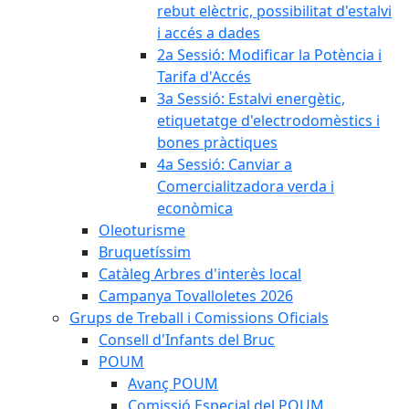
rebut elèctric, possibilitat d'estalvi
i accés a dades
2a Sessió: Modificar la Potència i
Tarifa d'Accés
3a Sessió: Estalvi energètic,
etiquetatge d'electrodomèstics i
bones pràctiques
4a Sessió: Canviar a
Comercialitzadora verda i
econòmica
Oleoturisme
Bruquetíssim
Catàleg Arbres d'interès local
Campanya Tovalloletes 2026
Grups de Treball i Comissions Oficials
Consell d'Infants del Bruc
POUM
Avanç POUM
Comissió Especial del POUM