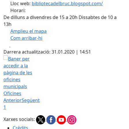
Lloc web:
bibliotecadelbruc.blogspot.com/
Horari:
De dilluns a divendres de 15 a 20h Dissabtes de 10 a
13h
Amplieu el mapa
Com arribar-hi
Leaflet
| ©
OpenStreetMap
contributors
Facebook
X
+
Darrera actualització: 31.01.2020 | 14:51
−
Oficines
Anterior
Següent
1
Xarxes socials:
Crèdits