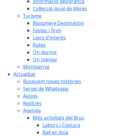
Informació geogràfica
Col·lecció local de llibres
Turisme
Biosphere Destination
Festes i fires
Llocs d'interès
Rutes
On dormir
On menjar
Montserrat
Actualitat
Busquem noves històries
Servei de Whatsapp
Avisos
Notícies
Agenda
Més activitats del Bruc
Labors i Costura
Ball en línia