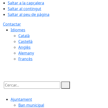
Saltar a la capçalera
Saltar al contingut
Saltar al peu de pàgina
Contactar
Idiomes
Català
Castellà
Anglès
Alemany
Francès
07.08.2026 | 18:20
Cercar:
Ajuntament
Ban municipal