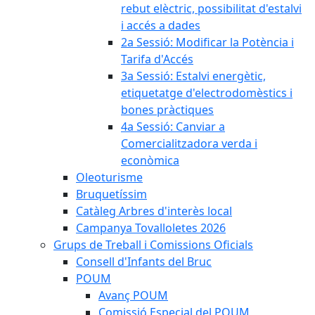
rebut elèctric, possibilitat d'estalvi
i accés a dades
2a Sessió: Modificar la Potència i
Tarifa d'Accés
3a Sessió: Estalvi energètic,
etiquetatge d'electrodomèstics i
bones pràctiques
4a Sessió: Canviar a
Comercialitzadora verda i
econòmica
Oleoturisme
Bruquetíssim
Catàleg Arbres d'interès local
Campanya Tovalloletes 2026
Grups de Treball i Comissions Oficials
Consell d'Infants del Bruc
POUM
Avanç POUM
Comissió Especial del POUM