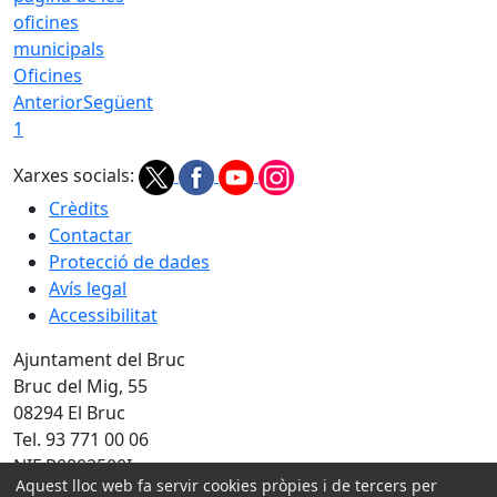
Oficines
Anterior
Següent
1
Xarxes socials:
Crèdits
Contactar
Protecció de dades
Avís legal
Accessibilitat
Ajuntament del Bruc
Bruc del Mig, 55
08294 El Bruc
Tel. 93 771 00 06
NIF P0802500I
Aquest lloc web fa servir cookies pròpies i de tercers per