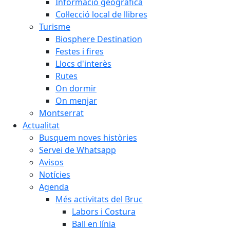
Informació geogràfica
Col·lecció local de llibres
Turisme
Biosphere Destination
Festes i fires
Llocs d'interès
Rutes
On dormir
On menjar
Montserrat
Actualitat
Busquem noves històries
Servei de Whatsapp
Avisos
Notícies
Agenda
Més activitats del Bruc
Labors i Costura
Ball en línia