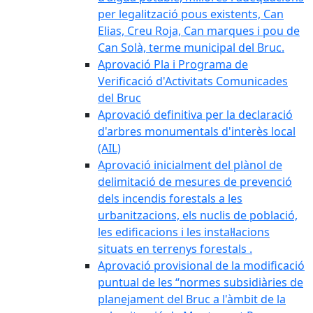
per legalització pous existents, Can
Elias, Creu Roja, Can marques i pou de
Can Solà, terme municipal del Bruc.
Aprovació Pla i Programa de
Verificació d'Activitats Comunicades
del Bruc
Aprovació definitiva per la declaració
d'arbres monumentals d'interès local
(AIL)
Aprovació inicialment del plànol de
delimitació de mesures de prevenció
dels incendis forestals a les
urbanitzacions, els nuclis de població,
les edificacions i les instal·lacions
situats en terrenys forestals .
Aprovació provisional de la modificació
puntual de les “normes subsidiàries de
planejament del Bruc a l'àmbit de la