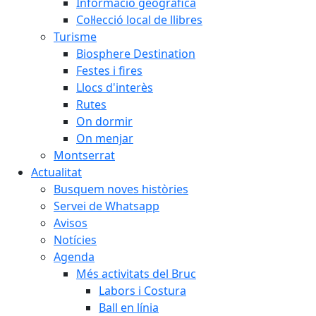
Informació geogràfica
Col·lecció local de llibres
Turisme
Biosphere Destination
Festes i fires
Llocs d'interès
Rutes
On dormir
On menjar
Montserrat
Actualitat
Busquem noves històries
Servei de Whatsapp
Avisos
Notícies
Agenda
Més activitats del Bruc
Labors i Costura
Ball en línia