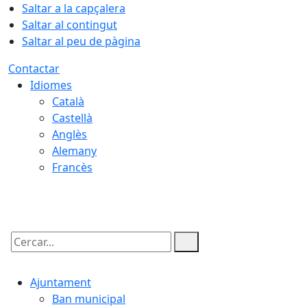
Saltar a la capçalera
Saltar al contingut
Saltar al peu de pàgina
Contactar
Idiomes
Català
Castellà
Anglès
Alemany
Francès
09.08.2026 | 12:43
Cercar:
Ajuntament
Ban municipal