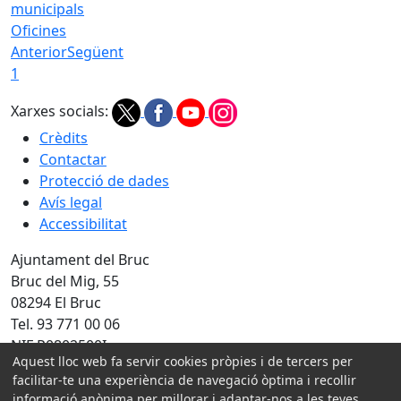
Oficines
Anterior
Següent
1
Xarxes socials:
Crèdits
Contactar
Protecció de dades
Avís legal
Accessibilitat
Ajuntament del Bruc
Bruc del Mig, 55
08294 El Bruc
Tel. 93 771 00 06
NIF P0802500I
Aquest lloc web fa servir cookies pròpies i de tercers per
facilitar-te una experiència de navegació òptima i recollir
Amb la col·laboració de:
informació anònima per millorar i adaptar-nos a les teves