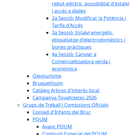
rebut elèctric, possibilitat d'estalvi
i accés a dades
2a Sessió: Modificar la Potència i
Tarifa d'Accés
3a Sessió: Estalvi energètic,
etiquetatge d'electrodomèstics i
bones pràctiques
4a Sessió: Canviar a
Comercialitzadora verda i
econòmica
Oleoturisme
Bruquetíssim
Catàleg Arbres d'interès local
Campanya Tovalloletes 2026
Grups de Treball i Comissions Oficials
Consell d'Infants del Bruc
POUM
Avanç POUM
Comissió Especial del POUM