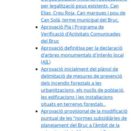
per legalització pous existents, Can
Elias, Creu Roja, Can marques i pou de
Can Solà, terme municipal del Bruc.
Aprovació Pla i Programa de
Verificació d'Activitats Comunicades
del Bruc
Aprovació definitiva per la declaració
d'arbres monumentals d'interès local
(AIL)
Aprovació inicialment del plànol de
delimitació de mesures de prevenció
dels incendis forestals a les
urbanitzacions, els nuclis de població,
les edificacions i les instal·lacions
situats en terrenys forestals .
Aprovació provisional de la modificació
puntual de les “normes subsidiàries de
planejament del Bruc a l'àmbit de la