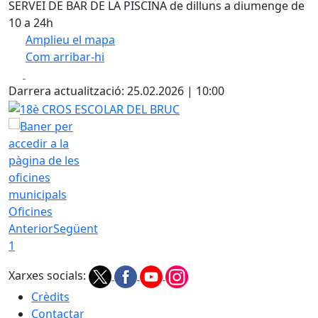
SERVEI DE BAR DE LA PISCINA de dilluns a diumenge de
10 a 24h
Amplieu el mapa
Com arribar-hi
Leaflet
| ©
OpenStreetMap
contributors
Facebook
X
+
Darrera actualització: 25.02.2026 | 10:00
−
18è CROS ESCOLAR DEL BRUC
Oficines
Anterior
Següent
1
Xarxes socials:
Crèdits
Contactar