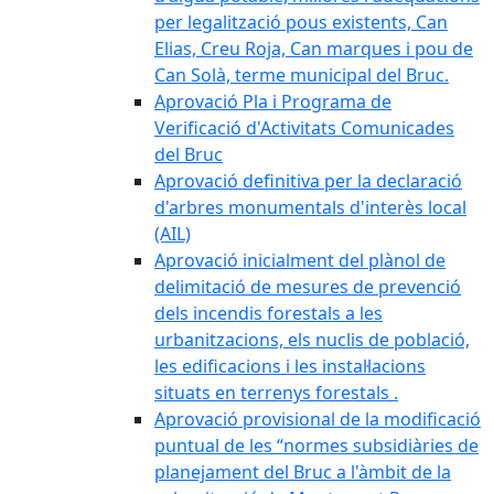
per legalització pous existents, Can
Elias, Creu Roja, Can marques i pou de
Can Solà, terme municipal del Bruc.
Aprovació Pla i Programa de
Verificació d'Activitats Comunicades
del Bruc
Aprovació definitiva per la declaració
d'arbres monumentals d'interès local
(AIL)
Aprovació inicialment del plànol de
delimitació de mesures de prevenció
dels incendis forestals a les
urbanitzacions, els nuclis de població,
les edificacions i les instal·lacions
situats en terrenys forestals .
Aprovació provisional de la modificació
puntual de les “normes subsidiàries de
planejament del Bruc a l'àmbit de la