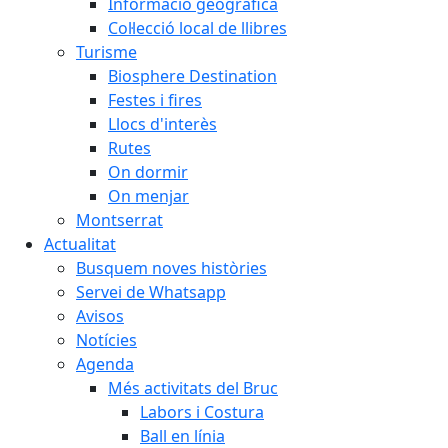
Informació geogràfica
Col·lecció local de llibres
Turisme
Biosphere Destination
Festes i fires
Llocs d'interès
Rutes
On dormir
On menjar
Montserrat
Actualitat
Busquem noves històries
Servei de Whatsapp
Avisos
Notícies
Agenda
Més activitats del Bruc
Labors i Costura
Ball en línia