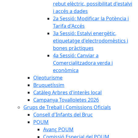
rebut elèctric, possibilitat d'estalvi
i accés a dades
2a Sessió: Modificar la Potència i
Tarifa d'Accés
3a Sessió: Estalvi energètic,
etiquetatge d'electrodomèstics i
bones pràctiques
4a Sessió: Canviar a
Comercialitzadora verda i
econòmica
Oleoturisme
Bruquetíssim
Catàleg Arbres d'interès local
Campanya Tovalloletes 2026
Grups de Treball i Comissions Oficials
Consell d'Infants del Bruc
POUM
Avanç POUM
Comissió Especial del POUM