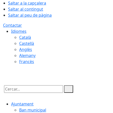
Saltar a la capçalera
Saltar al contingut
Saltar al peu de pàgina
Contactar
Idiomes
Català
Castellà
Anglès
Alemany
Francès
08.08.2026 | 01:56
Cercar:
Ajuntament
Ban municipal