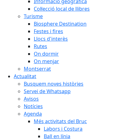
Informació geogràfica
Col·lecció local de llibres
Turisme
Biosphere Destination
Festes i fires
Llocs d'interès
Rutes
On dormir
On menjar
Montserrat
Actualitat
Busquem noves històries
Servei de Whatsapp
Avisos
Notícies
Agenda
Més activitats del Bruc
Labors i Costura
Ball en línia