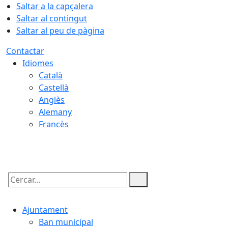
Saltar a la capçalera
Saltar al contingut
Saltar al peu de pàgina
Contactar
Idiomes
Català
Castellà
Anglès
Alemany
Francès
07.08.2026 | 23:07
Cercar:
Ajuntament
Ban municipal