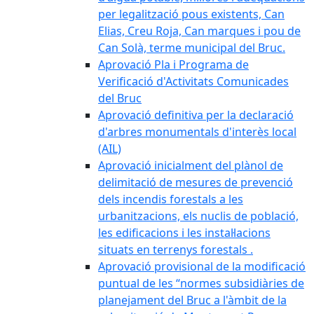
per legalització pous existents, Can
Elias, Creu Roja, Can marques i pou de
Can Solà, terme municipal del Bruc.
Aprovació Pla i Programa de
Verificació d'Activitats Comunicades
del Bruc
Aprovació definitiva per la declaració
d'arbres monumentals d'interès local
(AIL)
Aprovació inicialment del plànol de
delimitació de mesures de prevenció
dels incendis forestals a les
urbanitzacions, els nuclis de població,
les edificacions i les instal·lacions
situats en terrenys forestals .
Aprovació provisional de la modificació
puntual de les “normes subsidiàries de
planejament del Bruc a l'àmbit de la