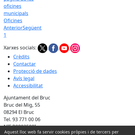
Oficines
Anterior
Següent
1
Xarxes socials:
Crèdits
Contactar
Protecció de dades
Avís legal
Accessibilitat
Ajuntament del Bruc
Bruc del Mig, 55
08294 El Bruc
Tel. 93 771 00 06
NIF P0802500I
Aquest lloc web fa servir cookies pròpies i de tercers per