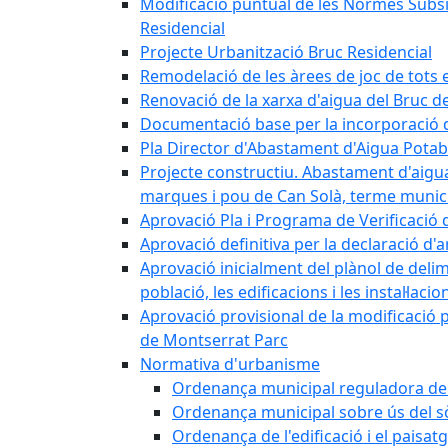
Modificació puntual de les Normes Subsidi
Residencial
Projecte Urbanització Bruc Residencial
Remodelació de les àrees de joc de tots e
Renovació de la xarxa d'aigua del Bruc de
Documentació base per la incorporació d
Pla Director d'Abastament d'Aigua Potab
Projecte constructiu. Abastament d'aigua 
marques i pou de Can Solà, terme munici
Aprovació Pla i Programa de Verificació 
Aprovació definitiva per la declaració d'
Aprovació inicialment del plànol de delim
població, les edificacions i les instal·laci
Aprovació provisional de la modificació 
de Montserrat Parc
Normativa d'urbanisme
Ordenança municipal reguladora de la
Ordenança municipal sobre ús del sòl
Ordenança de l'edificació i el paisat