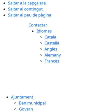
Saltar a la capçalera
Saltar al contingut
Saltar al peu de pàgina
Contactar
Idiomes
Català
Castellà
Anglès
Alemany
Francès
07.08.2026 | 11:50
Ajuntament
Ban municipal
Govern