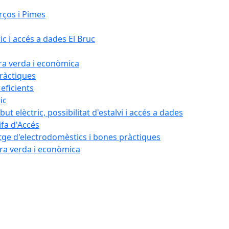
rços i Pimes
ic i accés a dades El Bruc
ora verda i econòmica
pràctiques
 eficients
ic
ut elèctric, possibilitat d'estalvi i accés a dades
ifa d'Accés
tatge d'electrodomèstics i bones pràctiques
ora verda i econòmica