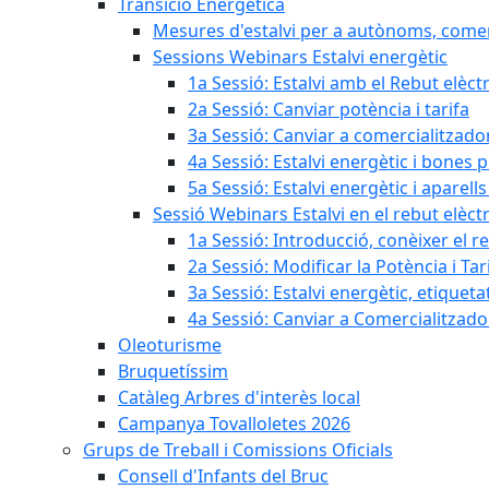
Transició Energètica
Mesures d'estalvi per a autònoms, come
Sessions Webinars Estalvi energètic
1a Sessió: Estalvi amb el Rebut elèctr
2a Sessió: Canviar potència i tarifa
3a Sessió: Canviar a comercialitzad
4a Sessió: Estalvi energètic i bones 
5a Sessió: Estalvi energètic i aparells
Sessió Webinars Estalvi en el rebut elèctr
1a Sessió: Introducció, conèixer el reb
2a Sessió: Modificar la Potència i Tar
3a Sessió: Estalvi energètic, etique
4a Sessió: Canviar a Comercialitzad
Oleoturisme
Bruquetíssim
Catàleg Arbres d'interès local
Campanya Tovalloletes 2026
Grups de Treball i Comissions Oficials
Consell d'Infants del Bruc