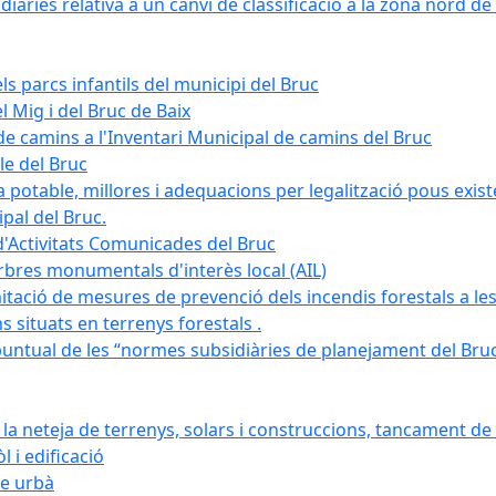
àries relativa a un canvi de classificació a la zona nord de 
ls parcs infantils del municipi del Bruc
l Mig i del Bruc de Baix
e camins a l'Inventari Municipal de camins del Bruc
le del Bruc
potable, millores i adequacions per legalització pous existe
pal del Bruc.
d'Activitats Comunicades del Bruc
arbres monumentals d'interès local (AIL)
itació de mesures de prevenció dels incendis forestals a les
ons situats en terrenys forestals .
puntual de les “normes subsidiàries de planejament del Bruc 
 neteja de terrenys, solars i construccions, tancament de 
 i edificació
ge urbà