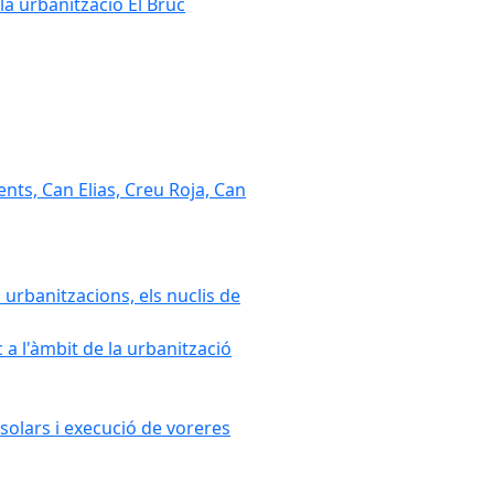
la urbanització El Bruc
nts, Can Elias, Creu Roja, Can
 urbanitzacions, els nuclis de
a l'àmbit de la urbanització
solars i execució de voreres