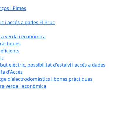
rços i Pimes
ic i accés a dades El Bruc
ora verda i econòmica
pràctiques
 eficients
ic
ut elèctric, possibilitat d'estalvi i accés a dades
ifa d'Accés
tatge d'electrodomèstics i bones pràctiques
ora verda i econòmica