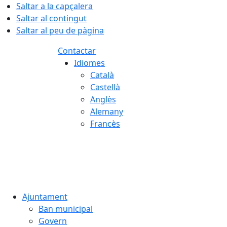
Saltar a la capçalera
Saltar al contingut
Saltar al peu de pàgina
Contactar
Idiomes
Català
Castellà
Anglès
Alemany
Francès
09.08.2026 | 13:08
Ajuntament
Ban municipal
Govern