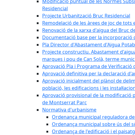
Modificació puntual de les Normes Subsidi
Residencial
Projecte Urbanització Bruc Residencial
Remodelació de les àrees de joc de tots e
Renovació de la xarxa d'aigua del Bruc de
Documentació base per la incorporació d
Pla Director d'Abastament d'Aigua Potab
Projecte constructiu. Abastament d'aigua 
marques i pou de Can Solà, terme munici
Aprovació Pla i Programa de Verificació 
Aprovació definitiva per la declaració d'
Aprovació inicialment del plànol de delim
població, les edificacions i les instal·laci
Aprovació provisional de la modificació 
de Montserrat Parc
Normativa d'urbanisme
Ordenança municipal reguladora de la
Ordenança municipal sobre ús del sòl
Ordenança de l'edificació i el paisat