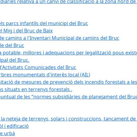
àries relativa a un canvi de classificació a la zona nord de 
ls parcs infantils del municipi del Bruc
l Mig i del Bruc de Baix
e camins a l'Inventari Municipal de camins del Bruc
le del Bruc
potable, millores i adequacions per legalització pous existe
pal del Bruc.
d'Activitats Comunicades del Bruc
arbres monumentals d'interès local (AIL)
itació de mesures de prevenció dels incendis forestals a les
ons situats en terrenys forestals .
puntual de les “normes subsidiàries de planejament del Bruc 
 neteja de terrenys, solars i construccions, tancament de 
 i edificació
ge urbà