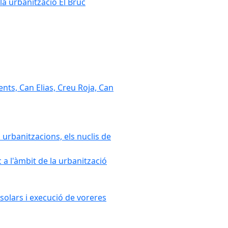
la urbanització El Bruc
nts, Can Elias, Creu Roja, Can
 urbanitzacions, els nuclis de
a l'àmbit de la urbanització
solars i execució de voreres