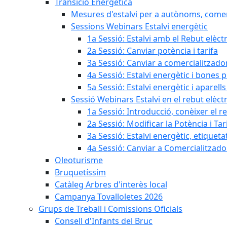
Transició Energètica
Mesures d'estalvi per a autònoms, come
Sessions Webinars Estalvi energètic
1a Sessió: Estalvi amb el Rebut elèctr
2a Sessió: Canviar potència i tarifa
3a Sessió: Canviar a comercialitzad
4a Sessió: Estalvi energètic i bones 
5a Sessió: Estalvi energètic i aparells
Sessió Webinars Estalvi en el rebut elèctr
1a Sessió: Introducció, conèixer el reb
2a Sessió: Modificar la Potència i Tar
3a Sessió: Estalvi energètic, etique
4a Sessió: Canviar a Comercialitzad
Oleoturisme
Bruquetíssim
Catàleg Arbres d'interès local
Campanya Tovalloletes 2026
Grups de Treball i Comissions Oficials
Consell d'Infants del Bruc