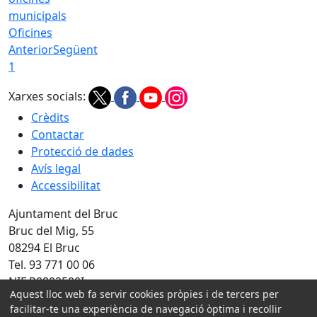
Oficines
Anterior
Següent
1
Xarxes socials:
Crèdits
Contactar
Protecció de dades
Avís legal
Accessibilitat
Ajuntament del Bruc
Bruc del Mig, 55
08294 El Bruc
Tel. 93 771 00 06
NIF P0802500I
Aquest lloc web fa servir cookies pròpies i de tercers per
Amb la col·laboració de:
facilitar-te una experiència de navegació òptima i recollir