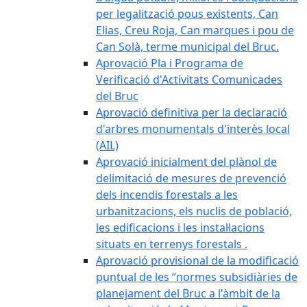
per legalització pous existents, Can
Elias, Creu Roja, Can marques i pou de
Can Solà, terme municipal del Bruc.
Aprovació Pla i Programa de
Verificació d'Activitats Comunicades
del Bruc
Aprovació definitiva per la declaració
d'arbres monumentals d'interès local
(AIL)
Aprovació inicialment del plànol de
delimitació de mesures de prevenció
dels incendis forestals a les
urbanitzacions, els nuclis de població,
les edificacions i les instal·lacions
situats en terrenys forestals .
Aprovació provisional de la modificació
puntual de les “normes subsidiàries de
planejament del Bruc a l'àmbit de la