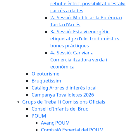
rebut elèctric, possibilitat d'estalvi
i accés a dades
2a Sessió: Modificar la Potència i
Tarifa d'Accés
3a Sessió: Estalvi energètic,
etiquetatge d'electrodomèstics i
bones pràctiques
4a Sessió: Canviar a
Comercialitzadora verda i
econòmica
Oleoturisme
Bruquetíssim
Catàleg Arbres d'interès local
Campanya Tovalloletes 2026
Grups de Treball i Comissions Oficials
Consell d'Infants del Bruc
POUM
Avanç POUM
Comissió Especial del POUM