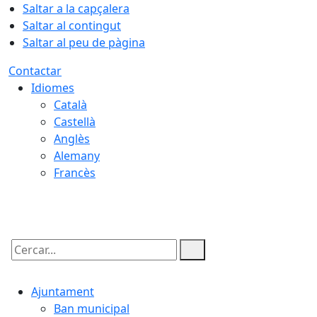
Saltar a la capçalera
Saltar al contingut
Saltar al peu de pàgina
Contactar
Idiomes
Català
Castellà
Anglès
Alemany
Francès
07.08.2026 | 17:49
Cercar:
Ajuntament
Ban municipal