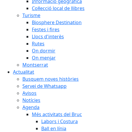
Informació geogràfica
Col·lecció local de llibres
Turisme
Biosphere Destination
Festes i fires
Llocs d'interès
Rutes
On dormir
On menjar
Montserrat
Actualitat
Busquem noves històries
Servei de Whatsapp
Avisos
Notícies
Agenda
Més activitats del Bruc
Labors i Costura
Ball en línia