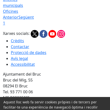
Oficines
Anterior
Següent
1
Xarxes socials:
Crèdits
Contactar
Protecció de dades
Avís legal
Accessibilitat
Ajuntament del Bruc
Bruc del Mig, 55
08294 El Bruc
Tel. 93 771 00 06
NIF P0802500I
Aquest lloc web fa servir cookies pròpies i de tercers per
Amb la col·laboració de:
facilitar-te una experiència de navegació òptima i recollir