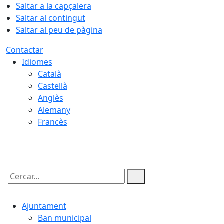
Saltar a la capçalera
Saltar al contingut
Saltar al peu de pàgina
Contactar
Idiomes
Català
Castellà
Anglès
Alemany
Francès
08.08.2026 | 16:56
Cercar:
Ajuntament
Ban municipal