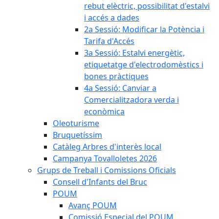
rebut elèctric, possibilitat d'estalvi
i accés a dades
2a Sessió: Modificar la Potència i
Tarifa d'Accés
3a Sessió: Estalvi energètic,
etiquetatge d'electrodomèstics i
bones pràctiques
4a Sessió: Canviar a
Comercialitzadora verda i
econòmica
Oleoturisme
Bruquetíssim
Catàleg Arbres d'interès local
Campanya Tovalloletes 2026
Grups de Treball i Comissions Oficials
Consell d'Infants del Bruc
POUM
Avanç POUM
Comissió Especial del POUM