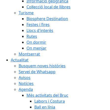
Informació geogràfica
Col·lecció local de llibres
Turisme
Biosphere Destination
Festes i fires
Llocs d'interès
Rutes
On dormir
On menjar
Montserrat
Actualitat
Busquem noves històries
Servei de Whatsapp
Avisos
Notícies
Agenda
Més activitats del Bruc
Labors i Costura
Ball en línia