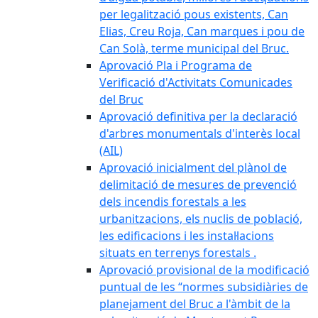
per legalització pous existents, Can
Elias, Creu Roja, Can marques i pou de
Can Solà, terme municipal del Bruc.
Aprovació Pla i Programa de
Verificació d'Activitats Comunicades
del Bruc
Aprovació definitiva per la declaració
d'arbres monumentals d'interès local
(AIL)
Aprovació inicialment del plànol de
delimitació de mesures de prevenció
dels incendis forestals a les
urbanitzacions, els nuclis de població,
les edificacions i les instal·lacions
situats en terrenys forestals .
Aprovació provisional de la modificació
puntual de les “normes subsidiàries de
planejament del Bruc a l'àmbit de la