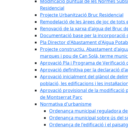
Modificació puntual de les Normes Subsidi
Residencial
Projecte Urbanització Bruc Residencial
Remodelació de les àrees de joc de tots e
Renovació de la xarxa d'aigua del Bruc de
Documentació base per la incorporació d
Pla Director d'Abastament d'Aigua Potab
Projecte constructiu. Abastament d'aigua 
marques i pou de Can Solà, terme munici
Aprovació Pla i Programa de Verificació 
Aprovació definitiva per la declaració d'
Aprovació inicialment del plànol de delim
població, les edificacions i les instal·laci
Aprovació provisional de la modificació 
de Montserrat Parc
Normativa d'urbanisme
Ordenança municipal reguladora de la
Ordenança municipal sobre ús del sòl
Ordenança de l'edificació i el paisat