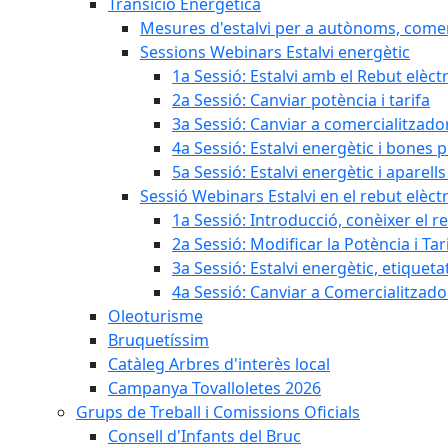
Transició Energètica
Mesures d'estalvi per a autònoms, come
Sessions Webinars Estalvi energètic
1a Sessió: Estalvi amb el Rebut elèctr
2a Sessió: Canviar potència i tarifa
3a Sessió: Canviar a comercialitzad
4a Sessió: Estalvi energètic i bones 
5a Sessió: Estalvi energètic i aparells
Sessió Webinars Estalvi en el rebut elèctr
1a Sessió: Introducció, conèixer el reb
2a Sessió: Modificar la Potència i Tar
3a Sessió: Estalvi energètic, etique
4a Sessió: Canviar a Comercialitzad
Oleoturisme
Bruquetíssim
Catàleg Arbres d'interès local
Campanya Tovalloletes 2026
Grups de Treball i Comissions Oficials
Consell d'Infants del Bruc