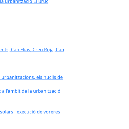
la urbanització El Bruc
nts, Can Elias, Creu Roja, Can
 urbanitzacions, els nuclis de
a l'àmbit de la urbanització
solars i execució de voreres