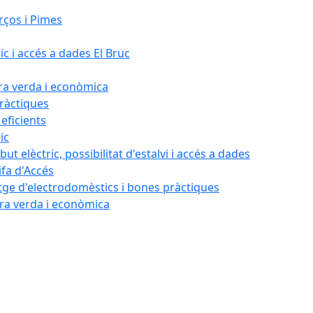
rços i Pimes
ic i accés a dades El Bruc
ora verda i econòmica
pràctiques
 eficients
ic
ut elèctric, possibilitat d'estalvi i accés a dades
ifa d'Accés
tatge d'electrodomèstics i bones pràctiques
ora verda i econòmica