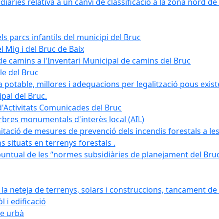
àries relativa a un canvi de classificació a la zona nord de 
ls parcs infantils del municipi del Bruc
l Mig i del Bruc de Baix
e camins a l'Inventari Municipal de camins del Bruc
le del Bruc
potable, millores i adequacions per legalització pous existe
pal del Bruc.
d'Activitats Comunicades del Bruc
arbres monumentals d'interès local (AIL)
itació de mesures de prevenció dels incendis forestals a les
ons situats en terrenys forestals .
puntual de les “normes subsidiàries de planejament del Bruc 
 neteja de terrenys, solars i construccions, tancament de 
 i edificació
ge urbà