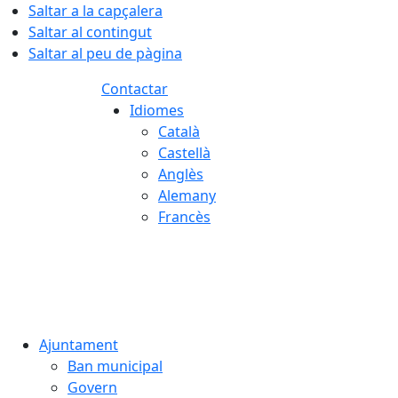
Saltar a la capçalera
Saltar al contingut
Saltar al peu de pàgina
Contactar
Idiomes
Català
Castellà
Anglès
Alemany
Francès
08.08.2026 | 05:39
Ajuntament
Ban municipal
Govern