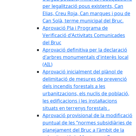
per legalització pous existents, Can
Elias, Creu Roja, Can marques i pou de
Can Solà, terme municipal del Bruc.
Aprovació Pla i Programa de
Verificació d'Activitats Comunicades
del Bruc
Aprovació definitiva per la declaració
d'arbres monumentals d'interès local
(AIL)
Aprovació inicialment del plànol de
delimitació de mesures de prevenció
dels incendis forestals a les
urbanitzacions, els nuclis de població,
les edificacions i les instal·lacions
situats en terrenys forestals .
Aprovació provisional de la modificació
puntual de les “normes subsidiàries de
planejament del Bruc a l'àmbit de la