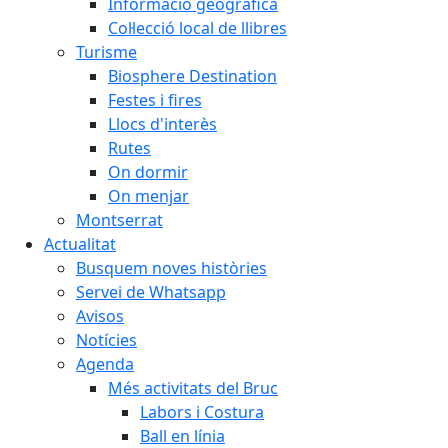
Informació geogràfica
Col·lecció local de llibres
Turisme
Biosphere Destination
Festes i fires
Llocs d'interès
Rutes
On dormir
On menjar
Montserrat
Actualitat
Busquem noves històries
Servei de Whatsapp
Avisos
Notícies
Agenda
Més activitats del Bruc
Labors i Costura
Ball en línia