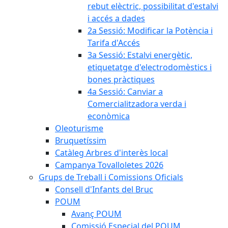
rebut elèctric, possibilitat d'estalvi
i accés a dades
2a Sessió: Modificar la Potència i
Tarifa d'Accés
3a Sessió: Estalvi energètic,
etiquetatge d'electrodomèstics i
bones pràctiques
4a Sessió: Canviar a
Comercialitzadora verda i
econòmica
Oleoturisme
Bruquetíssim
Catàleg Arbres d'interès local
Campanya Tovalloletes 2026
Grups de Treball i Comissions Oficials
Consell d'Infants del Bruc
POUM
Avanç POUM
Comissió Especial del POUM