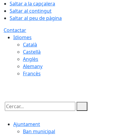
Saltar a la capçalera
Saltar al contingut
Saltar al peu de pàgina
Contactar
Idiomes
Català
Castellà
Anglès
Alemany
Francès
07.08.2026 | 18:20
Cercar:
Ajuntament
Ban municipal