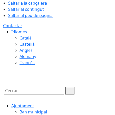
Saltar a la capçalera
Saltar al contingut
Saltar al peu de pàgina
Contactar
Idiomes
Català
Castellà
Anglès
Alemany
Francès
06.08.2026 | 18:48
Cercar:
Ajuntament
Ban municipal