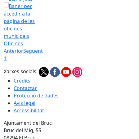
Oficines
Anterior
Següent
1
Xarxes socials:
Crèdits
Contactar
Protecció de dades
Avís legal
Accessibilitat
Ajuntament del Bruc
Bruc del Mig, 55
08294 El Bruc