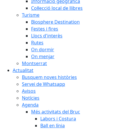
Informació geogràfica
Col·lecció local de llibres
Turisme
Biosphere Destination
Festes i fires
Llocs d'interès
Rutes
On dormir
On menjar
Montserrat
Actualitat
Busquem noves històries
Servei de Whatsapp
Avisos
Notícies
Agenda
Més activitats del Bruc
Labors i Costura
Ball en línia