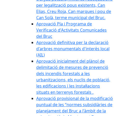
per legalització pous existents, Can
Elias, Creu Roja, Can marques i pou de
Can Solà, terme municipal del Bruc.
Aprovació Pla i Programa de
Verificació d'Activitats Comunicades
del Bruc
Aprovació definitiva per la declaració
d'arbres monumentals d'interès local
(AIL)
Aprovació inicialment del plànol de
delimitació de mesures de prevenció
dels incendis forestals a les
urbanitzacions, els nuclis de població,
les edificacions i les instal·lacions
situats en terrenys forestals .
Aprovació provisional de la modificació
puntual de les “normes subsidiàries de
planejament del Bruc a l'àmbit de la