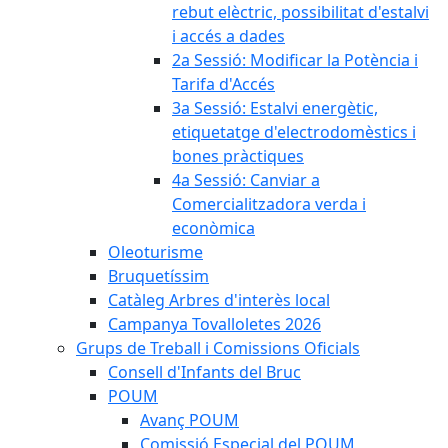
rebut elèctric, possibilitat d'estalvi
i accés a dades
2a Sessió: Modificar la Potència i
Tarifa d'Accés
3a Sessió: Estalvi energètic,
etiquetatge d'electrodomèstics i
bones pràctiques
4a Sessió: Canviar a
Comercialitzadora verda i
econòmica
Oleoturisme
Bruquetíssim
Catàleg Arbres d'interès local
Campanya Tovalloletes 2026
Grups de Treball i Comissions Oficials
Consell d'Infants del Bruc
POUM
Avanç POUM
Comissió Especial del POUM