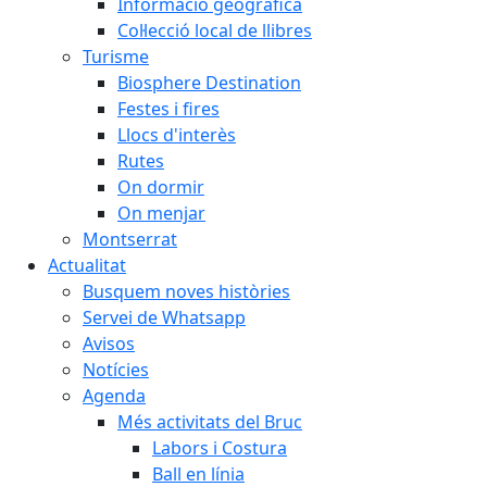
Informació geogràfica
Col·lecció local de llibres
Turisme
Biosphere Destination
Festes i fires
Llocs d'interès
Rutes
On dormir
On menjar
Montserrat
Actualitat
Busquem noves històries
Servei de Whatsapp
Avisos
Notícies
Agenda
Més activitats del Bruc
Labors i Costura
Ball en línia