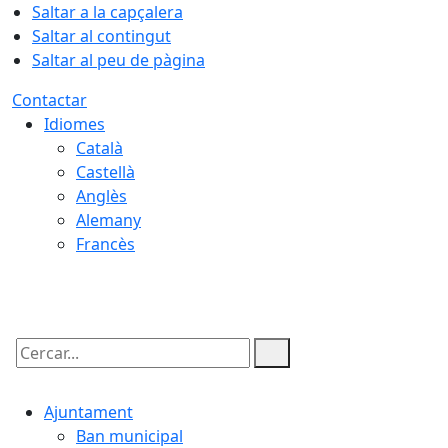
Saltar a la capçalera
Saltar al contingut
Saltar al peu de pàgina
Contactar
Idiomes
Català
Castellà
Anglès
Alemany
Francès
06.08.2026 | 04:16
Cercar:
Ajuntament
Ban municipal