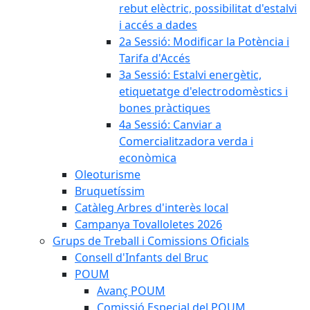
rebut elèctric, possibilitat d'estalvi
i accés a dades
2a Sessió: Modificar la Potència i
Tarifa d'Accés
3a Sessió: Estalvi energètic,
etiquetatge d'electrodomèstics i
bones pràctiques
4a Sessió: Canviar a
Comercialitzadora verda i
econòmica
Oleoturisme
Bruquetíssim
Catàleg Arbres d'interès local
Campanya Tovalloletes 2026
Grups de Treball i Comissions Oficials
Consell d'Infants del Bruc
POUM
Avanç POUM
Comissió Especial del POUM