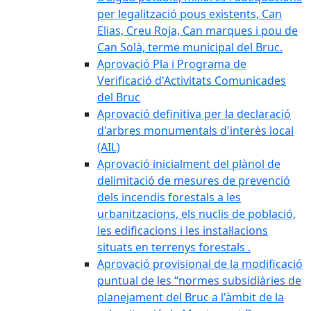
per legalització pous existents, Can
Elias, Creu Roja, Can marques i pou de
Can Solà, terme municipal del Bruc.
Aprovació Pla i Programa de
Verificació d'Activitats Comunicades
del Bruc
Aprovació definitiva per la declaració
d'arbres monumentals d'interès local
(AIL)
Aprovació inicialment del plànol de
delimitació de mesures de prevenció
dels incendis forestals a les
urbanitzacions, els nuclis de població,
les edificacions i les instal·lacions
situats en terrenys forestals .
Aprovació provisional de la modificació
puntual de les “normes subsidiàries de
planejament del Bruc a l'àmbit de la