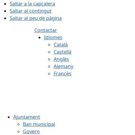
Saltar a la capçalera
Saltar al contingut
Saltar al peu de pàgina
Contactar
Idiomes
Català
Castellà
Anglès
Alemany
Francès
07.08.2026 | 02:54
Ajuntament
Ban municipal
Govern