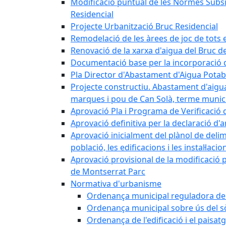
Modificació puntual de les Normes Subsidi
Residencial
Projecte Urbanització Bruc Residencial
Remodelació de les àrees de joc de tots e
Renovació de la xarxa d'aigua del Bruc de
Documentació base per la incorporació d
Pla Director d'Abastament d'Aigua Potab
Projecte constructiu. Abastament d'aigua 
marques i pou de Can Solà, terme munici
Aprovació Pla i Programa de Verificació 
Aprovació definitiva per la declaració d'
Aprovació inicialment del plànol de delim
població, les edificacions i les instal·laci
Aprovació provisional de la modificació 
de Montserrat Parc
Normativa d'urbanisme
Ordenança municipal reguladora de la
Ordenança municipal sobre ús del sòl
Ordenança de l'edificació i el paisat