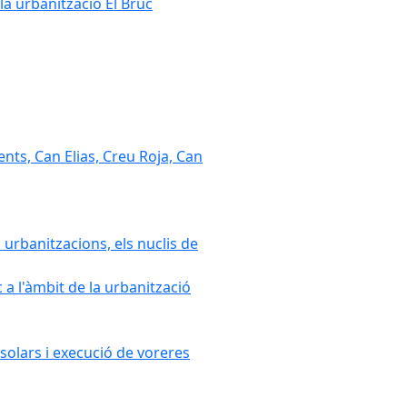
la urbanització El Bruc
nts, Can Elias, Creu Roja, Can
 urbanitzacions, els nuclis de
a l'àmbit de la urbanització
solars i execució de voreres