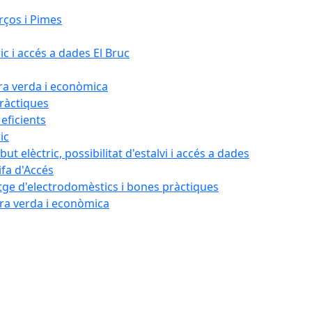
rços i Pimes
ic i accés a dades El Bruc
ora verda i econòmica
pràctiques
 eficients
ic
ut elèctric, possibilitat d'estalvi i accés a dades
ifa d'Accés
tatge d'electrodomèstics i bones pràctiques
ora verda i econòmica