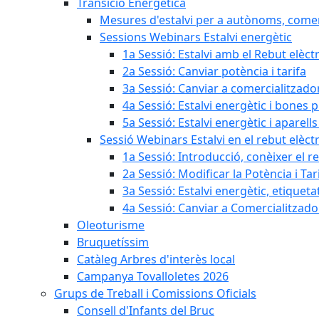
Transició Energètica
Mesures d'estalvi per a autònoms, come
Sessions Webinars Estalvi energètic
1a Sessió: Estalvi amb el Rebut elèctr
2a Sessió: Canviar potència i tarifa
3a Sessió: Canviar a comercialitzad
4a Sessió: Estalvi energètic i bones 
5a Sessió: Estalvi energètic i aparells
Sessió Webinars Estalvi en el rebut elèctr
1a Sessió: Introducció, conèixer el reb
2a Sessió: Modificar la Potència i Tar
3a Sessió: Estalvi energètic, etique
4a Sessió: Canviar a Comercialitzad
Oleoturisme
Bruquetíssim
Catàleg Arbres d'interès local
Campanya Tovalloletes 2026
Grups de Treball i Comissions Oficials
Consell d'Infants del Bruc