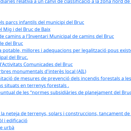
àries relativa a un canvi de classificació a la zona nord de 
ls parcs infantils del municipi del Bruc
l Mig i del Bruc de Baix
e camins a l'Inventari Municipal de camins del Bruc
le del Bruc
potable, millores i adequacions per legalització pous existe
pal del Bruc.
d'Activitats Comunicades del Bruc
arbres monumentals d'interès local (AIL)
itació de mesures de prevenció dels incendis forestals a les
ons situats en terrenys forestals .
puntual de les “normes subsidiàries de planejament del Bruc 
 neteja de terrenys, solars i construccions, tancament de 
 i edificació
ge urbà