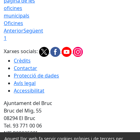
Oficines
Anterior
Següent
1
Xarxes socials:
Crèdits
Contactar
Protecció de dades
Avís legal
Accessibilitat
Ajuntament del Bruc
Bruc del Mig, 55
08294 El Bruc
Tel. 93 771 00 06
NIF P0802500I
Aquest lloc web fa servir cookies pròpies i de tercers per