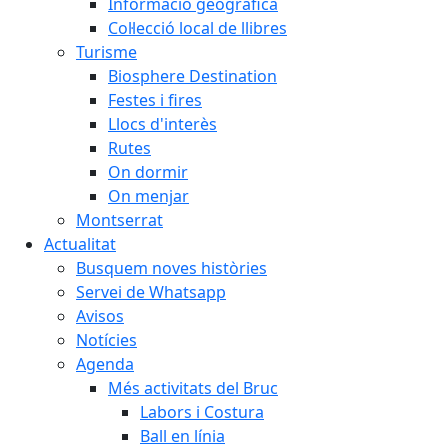
Informació geogràfica
Col·lecció local de llibres
Turisme
Biosphere Destination
Festes i fires
Llocs d'interès
Rutes
On dormir
On menjar
Montserrat
Actualitat
Busquem noves històries
Servei de Whatsapp
Avisos
Notícies
Agenda
Més activitats del Bruc
Labors i Costura
Ball en línia