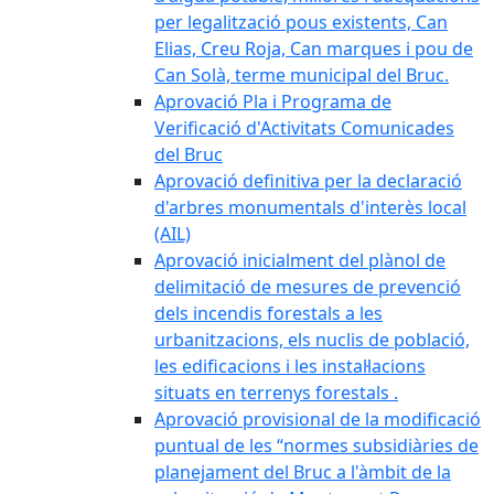
per legalització pous existents, Can
Elias, Creu Roja, Can marques i pou de
Can Solà, terme municipal del Bruc.
Aprovació Pla i Programa de
Verificació d'Activitats Comunicades
del Bruc
Aprovació definitiva per la declaració
d'arbres monumentals d'interès local
(AIL)
Aprovació inicialment del plànol de
delimitació de mesures de prevenció
dels incendis forestals a les
urbanitzacions, els nuclis de població,
les edificacions i les instal·lacions
situats en terrenys forestals .
Aprovació provisional de la modificació
puntual de les “normes subsidiàries de
planejament del Bruc a l'àmbit de la