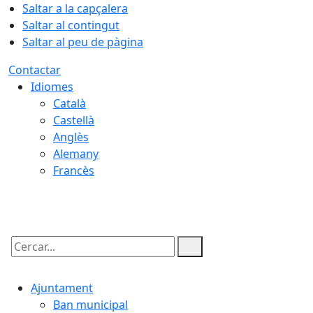
Saltar a la capçalera
Saltar al contingut
Saltar al peu de pàgina
Contactar
Idiomes
Català
Castellà
Anglès
Alemany
Francès
08.08.2026 | 11:55
Cercar:
Ajuntament
Ban municipal