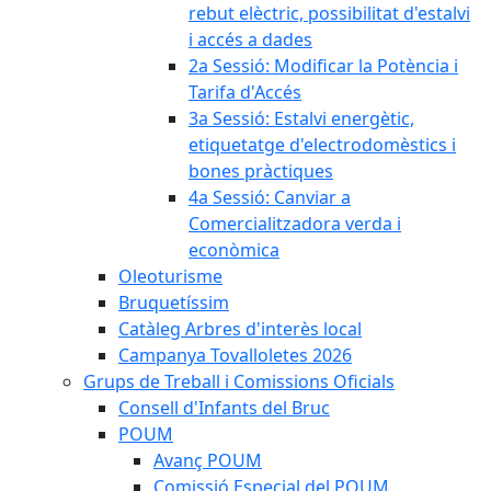
rebut elèctric, possibilitat d'estalvi
i accés a dades
2a Sessió: Modificar la Potència i
Tarifa d'Accés
3a Sessió: Estalvi energètic,
etiquetatge d'electrodomèstics i
bones pràctiques
4a Sessió: Canviar a
Comercialitzadora verda i
econòmica
Oleoturisme
Bruquetíssim
Catàleg Arbres d'interès local
Campanya Tovalloletes 2026
Grups de Treball i Comissions Oficials
Consell d'Infants del Bruc
POUM
Avanç POUM
Comissió Especial del POUM