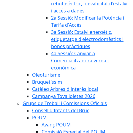
rebut elèctric, possibilitat d'estalvi
i accés a dades
2a Sessió: Modificar la Potència i
Tarifa d'Accés
3a Sessió: Estalvi energètic,
etiquetatge d'electrodomèstics i
bones pràctiques
4a Sessió: Canviar a
Comercialitzadora verda i
econòmica
Oleoturisme
Bruquetíssim
Catàleg Arbres d'interès local
Campanya Tovalloletes 2026
Grups de Treball i Comissions Oficials
Consell d'Infants del Bruc
POUM
Avanç POUM
Comissió Especial del POUM