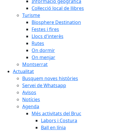
Informació geogràfica
Col·lecció local de llibres
Turisme
Biosphere Destination
Festes i fires
Llocs d'interès
Rutes
On dormir
On menjar
Montserrat
Actualitat
Busquem noves històries
Servei de Whatsapp
Avisos
Notícies
Agenda
Més activitats del Bruc
Labors i Costura
Ball en línia