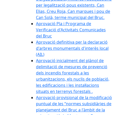
per legalització pous existents, Can
Elias, Creu Roja, Can marques i pou de
Can Solà, terme municipal del Bruc.
Aprovació Pla i Programa de
Verificació d'Activitats Comunicades
del Bruc
Aprovació definitiva per la declaració
d'arbres monumentals d'interès local
(AIL)
Aprovació inicialment del plànol de
delimitació de mesures de prevenció
dels incendis forestals a les
urbanitzacions, els nuclis de població,
les edificacions i les instal·lacions
situats en terrenys forestals .
Aprovació provisional de la modificació
puntual de les “normes subsidiàries de
planejament del Bruc a l'àmbit de la