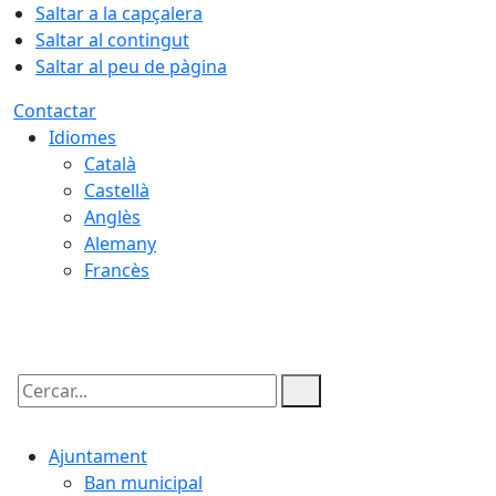
Saltar a la capçalera
Saltar al contingut
Saltar al peu de pàgina
Contactar
Idiomes
Català
Castellà
Anglès
Alemany
Francès
10.08.2026 | 12:08
Cercar:
Ajuntament
Ban municipal