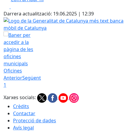
Leaflet
| ©
OpenStreetMap
contributors
Facebook
X
+
Darrera actualització: 19.06.2025 | 12:39
−
Logo de la Generalitat de Catalunya més text banca mòbil
Oficines
Anterior
Següent
1
Xarxes socials:
Crèdits
Contactar
Protecció de dades
Avís legal